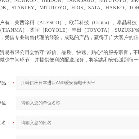
NKO、NEWKON、HEIDON、TAKASAGO、MITUTOYO、JI
NDK、STANLEY、MITUTOYO、HIOS、SATA、HAKKO、
户有：关西涂料（
ALESCO）、欧菲科技（O-film）、泰晶科技（
（TIANMA）,
柔宇（
ROYOLE）
丰田（
TOYOTA）,
SUZUK
等，凭借专业销售代理的经验，成熟的产品，赢得了广大客户的
贸易有限公司会恪守
“诚信、品质、快速、贴心"的服务宗旨，
减少中间环节，并提供便利的配送服务，将实惠和安心送到每一
产品：
单位：
姓名：