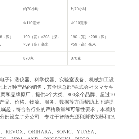
约70小时
约70小时
Φ110毫米
Φ110毫米
08（深）
190（宽）×208（深）
190（宽）×208（深）
米
×59（高）毫米
×59（高）毫米
870克
870克
电子计测仪器、科学仪器、实验室设备、机械加工设
化上万种产品的销售，其全球总部“株式会社タマサキ
理商和品牌原厂，提供4个大类、800余个品牌、超过10
产品、价格、物流、服务、数据等方面帮助上下游提
速崛起，符合各行业的严格质量和可靠性要求，本着贴
分部设立了分公司。专注于智能光源和测试仪器和FA
IC、REVOX、ORIHARA、SONIC、YUASA、