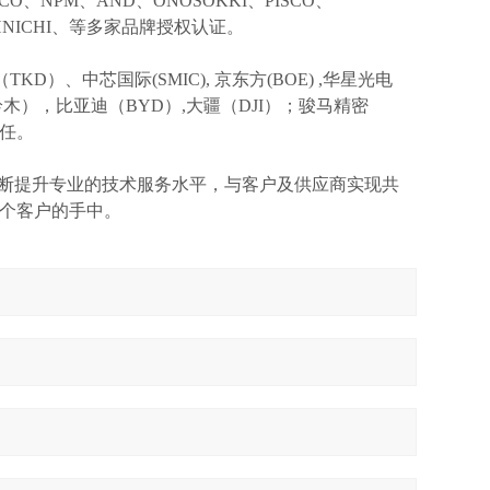
KCO、NPM、AND、ONOSOKKI、PISCO、
TOHNICHI、等多家品牌授权认证。
TKD）、中芯国际(SMIC),
京东方
(BOE) ,华星光电
I(铃木），比亚迪（BYD）,大疆（DJI）；骏马精密
信任。
不断提升专业的技术服务水平，与客户及供应商实现共
个客户的手中。