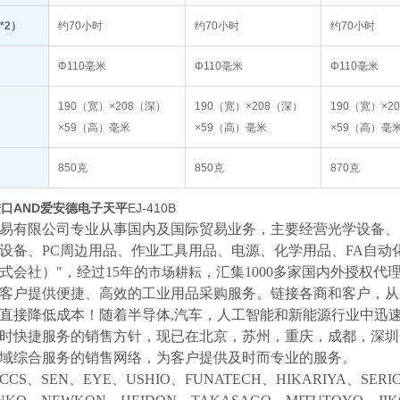
*2）
约70小时
约70小时
约70小时
Φ110毫米
Φ110毫米
Φ110毫米
190（宽）×208（深）
190（宽）×208（深）
190（宽）×2
×59（高）毫米
×59（高）毫米
×59（高）毫
850克
850克
870克
口AND爱安德电子天平
EJ-410B
易有限公司专业从事国内及国际贸易业务，主要经营光学设备、
设备、
PC周边用品、作业工具用品、电源、化学用品、FA自动
式会社）"，经过15年的
，汇集
1000多家国内外授权代
市场耕耘
客户提供便捷、高效的工业用品采购服务。
链接各商和客户，从
直接降低成本！随着半导体
,汽车，人工智能和新能源行业中迅
时快捷服务的销售方针，现已在北京，苏州，重庆，成都，深圳
域综合服务的销售网络，为客户提供及时而专业的服务。
CCS、SEN、EYE、USHIO、FUNATECH、HIKARIYA、SER