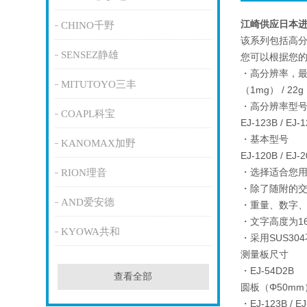
江崎供应日本进
CHINO千野
该系列包括高分辨
SENSEZ静雄
您可以根据您
・高分辨率，最小显示
MITUTOYO三丰
（1mg） / 22
・高分辨率型
COAPL科宝
EJ-123B / E
・基本型号
KANOMAX加野
EJ-120B / EJ-2
・选择适合您
RION理音
・除了随附的交
AND爱安德
・重量、数字
・文字高度为1
KYOWA共和
・采用SUS3
测量板尺寸
・EJ-54D2B
查看全部
圆板（Φ50mm
・EJ-123B / EJ-