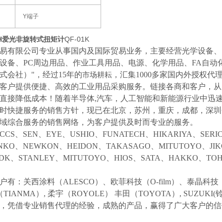
Y端子
OH爱光非旋转式扭矩计
QF-01K
易有限公司专业从事国内及国际贸易业务，主要经营光学设备、
设备、
PC周边用品、作业工具用品、电源、化学用品、FA自动
式会社）"，经过15年的
，汇集
1000多家国内外授权代
市场耕耘
客户提供便捷、高效的工业用品采购服务。
链接各商和客户，从
直接降低成本！随着半导体
,汽车，人工智能和新能源行业中迅
时快捷服务的销售方针，现已在北京，苏州，重庆，成都，深圳
域综合服务的销售网络，为客户提供及时而专业的服务。
CCS、SEN、EYE、USHIO、FUNATECH、HIKARIYA、SER
NKO、NEWKON、HEIDON、TAKASAGO、MITUTOYO、JI
NDK、STANLEY、MITUTOYO、HIOS、SATA、HAKKO、
户有：关西涂料（
ALESCO）、欧菲科技（O-film）、泰晶科技（
（TIANMA）,
柔宇（
ROYOLE）
丰田（
TOYOTA）,
SUZUK
等，凭借专业销售代理的经验，成熟的产品，赢得了广大客户的