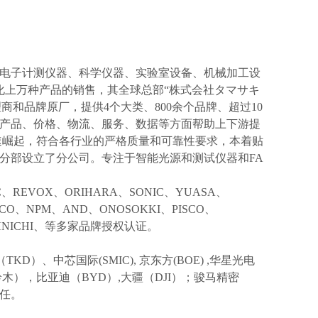
电子计测仪器、科学仪器、实验室设备、机械加工设
化上万种产品的销售，其全球总部“株式会社タマサキ
理商和品牌原厂，提供4个大类、800余个品牌、超过10
产品、价格、物流、服务、数据等方面帮助上下游提
速崛起，符合各行业的严格质量和可靠性要求，本着贴
分部设立了分公司。专注于智能光源和测试仪器和FA
IC、REVOX、ORIHARA、SONIC、YUASA、
KCO、NPM、AND、ONOSOKKI、PISCO、
TOHNICHI、等多家品牌授权认证。
TKD）、中芯国际(SMIC),
京东方
(BOE) ,华星光电
I(铃木），比亚迪（BYD）,大疆（DJI）；骏马精密
信任。