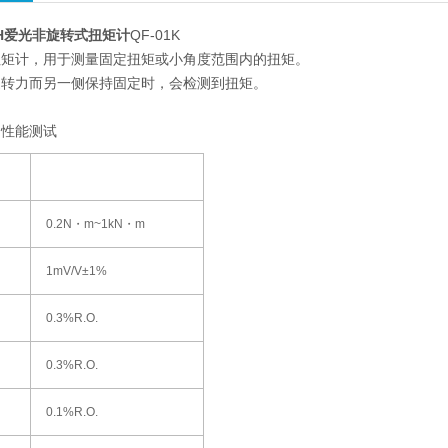
OH爱光非旋转式扭矩计
QF-01K
扭矩计，用于测量固定扭矩或小角度范围内的扭矩。
旋转力而另一侧保持固定时，会检测到扭矩。
的性能测试
0.2N・m~1kN・m
1mV/V±1%
0.3%R.O.
0.3%R.O.
0.1%R.O.