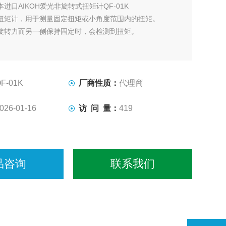
本进口AIKOH爱光非旋转式扭矩计QF-01K
扭矩计，用于测量固定扭矩或小角度范围内的扭矩。
旋转力而另一侧保持固定时，会检测到扭矩。
F-01K
厂商性质：
代理商
026-01-16
访 问 量：
419
品咨询
联系我们