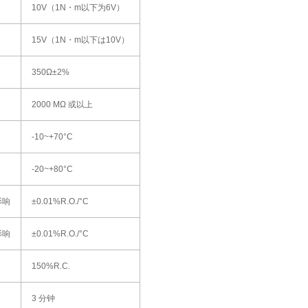
10V（1N・m以下为6V）
15V（1N・m以下は10V）
350Ω±2%
2000 MΩ 或以上
-10~+70°C
-20~+80°C
影响
±0.01%R.O./°C
影响
±0.01%R.O./°C
150%R.C.
3 分钟