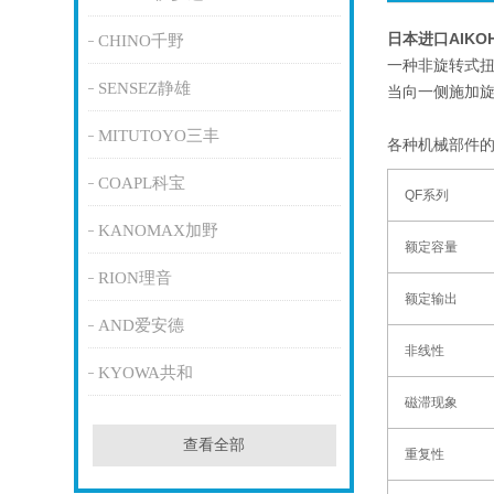
日本进口AIK
CHINO千野
一种非旋转式
SENSEZ静雄
当向一侧施加
MITUTOYO三丰
各种机械部件
COAPL科宝
QF系列
KANOMAX加野
额定容量
RION理音
额定输出
AND爱安德
非线性
KYOWA共和
磁滞现象
查看全部
重复性