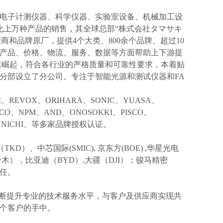
电子计测仪器、科学仪器、实验室设备、机械加工设
化上万种产品的销售，其全球总部“株式会社タマサキ
理商和品牌原厂，提供4个大类、800余个品牌、超过10
产品、价格、物流、服务、数据等方面帮助上下游提
速崛起，符合各行业的严格质量和可靠性要求，本着贴
分部设立了分公司。专注于智能光源和测试仪器和FA
IC、REVOX、ORIHARA、SONIC、YUASA、
KCO、NPM、AND、ONOSOKKI、PISCO、
TOHNICHI、等多家品牌授权认证。
TKD）、中芯国际(SMIC),
京东方
(BOE) ,华星光电
I(铃木），比亚迪（BYD）,大疆（DJI）；骏马精密
信任。
不断提升专业的技术服务水平，与客户及供应商实现共
个客户的手中。