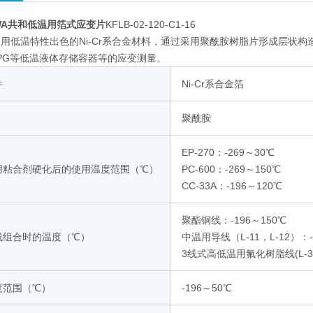
WA共和低温用箔式应变片
KFLB-02-120-C1-16
用低温特性出色的Ni-Cr系合金材料，通过采用聚酰胺树脂片形成层状构
 LPG等低温液体存储容器等的应变测量。
件
Ni-Cr系合金箔
聚酰胺
EP-270：-269～30℃
用粘合剂硬化后的使用温度范围（℃）
PC-600：-269～150℃
CC-33A：-196～120℃
聚酯铜线：-196～150℃
线组合时的温度（℃）
中温用导线（L-11，L-12）：-
3线式高低温用氟化树脂线(L-3)
度范围（℃）
-196～50℃