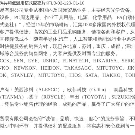
WA共和低温用箔式应变片
KFLB-02-120-C1-16
易有限公司专业从事国内及国际贸易业务，主要经营光学设备、
设备、
PC周边用品、作业工具用品、电源、化学用品、FA自动
式会社）"，经过15年的
，汇集
1000多家国内外授权代
市场耕耘
客户提供便捷、高效的工业用品采购服务。
链接各商和客户，从
直接降低成本！随着半导体
,汽车，人工智能和新能源行业中迅
时快捷服务的销售方针，现已在北京，苏州，重庆，成都，深圳
域综合服务的销售网络，为客户提供及时而专业的服务。
CCS、SEN、EYE、USHIO、FUNATECH、HIKARIYA、SER
NKO、NEWKON、HEIDON、TAKASAGO、MITUTOYO、JI
NDK、STANLEY、MITUTOYO、HIOS、SATA、HAKKO、
户有：关西涂料（
ALESCO）、欧菲科技（O-film）、泰晶科技（
（TIANMA）,
柔宇（
ROYOLE）
丰田（
TOYOTA）,
SUZUK
等，凭借专业销售代理的经验，成熟的产品，赢得了广大客户的
贸易有限公司会恪守
“诚信、品质、快速、贴心"的服务宗旨，
减少中间环节，并提供便利的配送服务，将实惠和安心送到每一