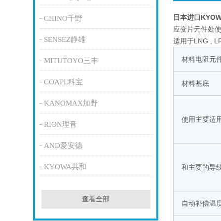
日本进口KYO
CHINO千野
应变片元件处使
SENSEZ静雄
适用于LNG ,
材料电阻元
MITUTOYO三丰
COAPL科宝
材料基底
KANOMAX加野
使用主要适
RION理音
AND爱安德
KYOWA共和
和主要的导
查看全部
自动补偿温