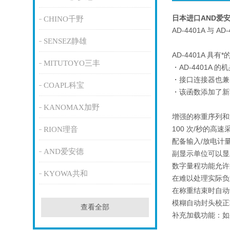
日本进口AND爱
CHINO千野
AD-4401A 与 AD
SENSEZ静雄
AD-4401A 
MITUTOYO三丰
・AD-4401A 
・接口连接器也兼容
COAPL科宝
・该函数添加了新功
KANOMAX加野
增强的称重序列和
100 次/秒的高速采
RION理音
配备输入/放电计
AND爱安德
副显示单位可以显
数字量程功能允许
KYOWA共和
在难以处理实际负
在称重结束时自动
模糊自动封头校正
查看全部
补充加载功能：如