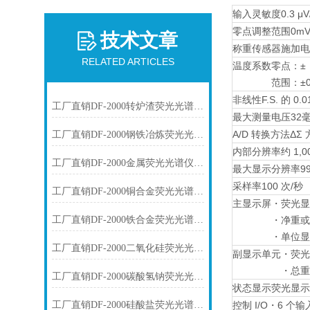
输入灵敏度
0.3 
零点调整范围
0mV
技术文章
称重传感器施加电
RELATED ARTICLES
温度系数
零点：±（
范围：±0
非线性
F.S. 的 0.
工厂直销DF-2000转炉渣荧光光谱仪技术参数
最大测量电压
32
A/D 转换方法
ΔΣ
工厂直销DF-2000钢铁冶炼荧光光谱仪技术参数
内部分辨率
约 1,0
工厂直销DF-2000金属荧光光谱仪技术参数
最大显示分辨率
9
采样率
100 次/秒
工厂直销DF-2000铜合金荧光光谱仪技术参数
主显示屏
・荧光显
工厂直销DF-2000铁合金荧光光谱仪技术参数
・净重或
・单位显
工厂直销DF-2000二氧化硅荧光光谱仪技术参数
副显示单元
・荧光
・总重
工厂直销DF-2000碳酸氢钠荧光光谱仪技术参数
状态显示
荧光显示
工厂直销DF-2000硅酸盐荧光光谱仪技术参数
控制 I/O
・6 个