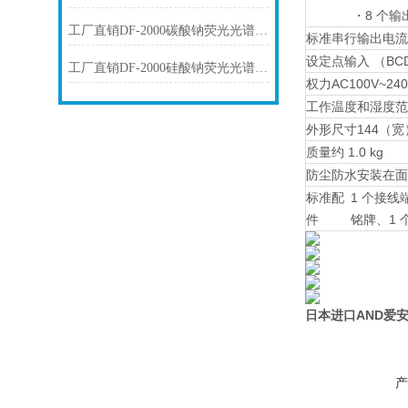
・8 个
工厂直销DF-2000碳酸钠荧光光谱仪技术参数
标准串行输出
电流
设定点输入 （BC
工厂直销DF-2000硅酸钠荧光光谱仪技术参数
权力
AC100V~24
工作温度和湿度范
外形尺寸
144（宽
质量
约 1.0 kg
防尘防水
安装在面
标准配
1 个接线
件
铭牌、1 
日本进口AND爱
产