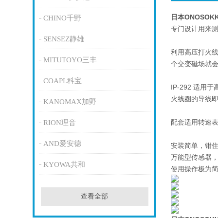
日本ONOSO
CHINO千野
专门设计用来
SENSEZ静雄
利用高压打火
MITUTOYO三丰
个交变磁场就
COAPL科宝
IP-292 
火线圈的导线
KANOMAX加野
配套适用转速表：AR
RION理音
AND爱安德
安装简单，钳
万能型传感器
KYOWA共和
使用操作极为
查看全部