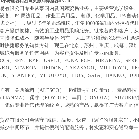
KKI小野测器钳型点火脉冲传感器
IP-296
易有限公司专业从事国内及国际贸易业务，主要经营光学设备、
设备、
PC周边用品、作业工具用品、电源、化学用品、FA自动
式会社）"，经过15年的
，汇集
1000多家国内外授权代
市场耕耘
客户提供便捷、高效的工业用品采购服务。
链接各商和客户，从
直接降低成本！随着半导体
,汽车，人工智能和新能源行业中迅
时快捷服务的销售方针，现已在北京，苏州，重庆，成都，深圳
域综合服务的销售网络，为客户提供及时而专业的服务。
CCS、SEN、EYE、USHIO、FUNATECH、HIKARIYA、SER
NKO、NEWKON、HEIDON、TAKASAGO、MITUTOYO、JI
NDK、STANLEY、MITUTOYO、HIOS、SATA、HAKKO、
户有：关西涂料（
ALESCO）、欧菲科技（O-film）、泰晶科技（
（TIANMA）,
柔宇（
ROYOLE）
丰田（
TOYOTA）,
SUZUK
等，凭借专业销售代理的经验，成熟的产品，赢得了广大客户的
贸易有限公司会恪守
“诚信、品质、快速、贴心"的服务宗旨，
减少中间环节，并提供便利的配送服务，将实惠和安心送到每一