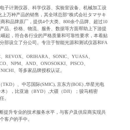
电子计测仪器、科学仪器、实验室设备、机械加工设
化上万种产品的销售，其全球总部“株式会社タマサキ
理商和品牌原厂，提供4个大类、800余个品牌、超过10
产品、价格、物流、服务、数据等方面帮助上下游提
速崛起，符合各行业的严格质量和可靠性要求，本着贴
分部设立了分公司。专注于智能光源和测试仪器和FA
IC、REVOX、ORIHARA、SONIC、YUASA、
KCO、NPM、AND、ONOSOKKI、PISCO、
TOHNICHI、等多家品牌授权认证。
TKD）、中芯国际(SMIC),
京东方
(BOE) ,华星光电
I(铃木），比亚迪（BYD）,大疆（DJI）；骏马精密
信任。
不断提升专业的技术服务水平，与客户及供应商实现共
个客户的手中。