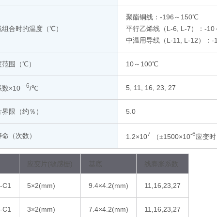
聚酯铜线：-196～150℃
线组合时的温度（℃）
平行乙烯线（L-6, L-7）：-10
中温用导线（L-11, L-12）：-
度范围（℃）
10～100℃
－6
5, 11, 16, 23, 27
数×10
/℃
片界限（约％）
5.0
7
-6
寿命（次数）
1.2×10
（±1500×10
应变时
应变片(敏感栅)
基底
线膨胀系数
-C1
5×2(mm)
9.4×4.2(mm)
11,16,23,27
-C1
3×2(mm)
7.4×4.2(mm)
11,16,23,27