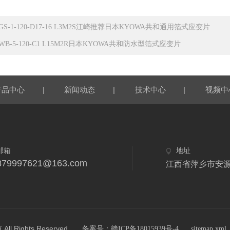
GS-1-120-D17-16 L3M2S江崎推荐日本KYOWA共和通用箔式应变片
WB-5-120-C1 L15M2R日本KYOWA共和防水型箔式应变片
|
|
|
产品中心
新闻动态
技术中心
视频中
邮箱
地址
879997621@163.com
江西省萍乡市安
ights Reserved.
备案号：赣ICP备18015939号-4
sitemap.xml