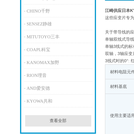
江崎供应日本K
CHINO千野
这些应变片专
SENSEZ静雄
关于带导线的
MITUTOYO三丰
单轴双线式导
单轴3线式的标
COAPL科宝
双轴，3轴应变片
3线式时的0°:
KANOMAX加野
材料电阻元
RION理音
材料基底
AND爱安德
KYOWA共和
使用主要适
查看全部