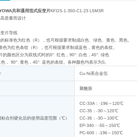
YOWA共和通用箔式应变片
KFGS-1-350-C1-23 L5M3R
为高质量而设计
应变片导线
线的标准色为红色（R），也可根据要求制成白色、绿色、黄色、黑色。
准色为红色条纹（R），也可根据要求制成蓝色，黄色的条纹。
的颜色区分为双线式时的0°: 红色，90°: 白色，45°: 绿色
 红色， 90°: 黄色，45°: 蓝色的条纹。各种颜色均表示为S。
件
Cu-Ni系合金箔
聚酰胺
CC-33A：-196～120℃
CC-35：-30～120℃
用粘合剂硬化后的使用温度范围（℃）
CC-36：-30～100℃
EP-340：-55～150℃
PC-600：-196～150℃