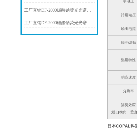
零电压
工厂直销DF-2000碳酸钠荧光光谱仪技术参数
跨度电压
工厂直销DF-2000硅酸钠荧光光谱仪技术参数
输出电流
线性/滞后
温度特性
响应速度
分辨率
姿势效应
(端口横向→垂直
日本COPAL