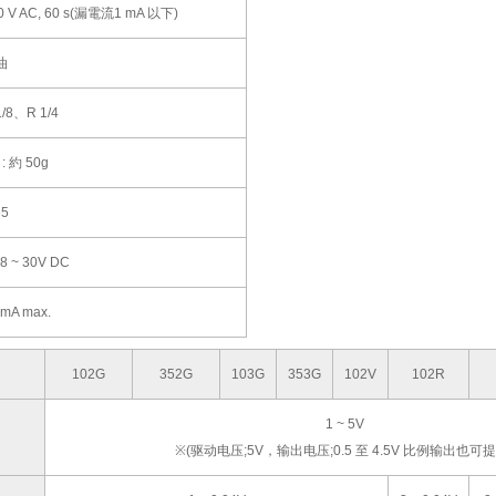
0 V AC, 60 s(漏電流1 mA 以下)
油
1/8、R 1/4
 : 約 50g
65
.8 ~ 30V DC
 mA max.
102G
352G
103G
353G
102V
102R
1 ~ 5V
※(驱动电压;5V，输出电压;0.5 至 4.5V 比例输出也可提