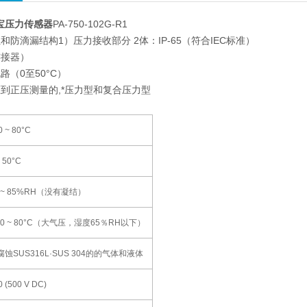
科宝压力传感器
PA-750-102G-R1
防滴漏结构1）压力接收部分 2体：IP-65（符合IEC标准）
连接器）
路（0至50°C）
到正压测量的,*压力型和复合压力型
0 ~ 80°C
~ 50°C
5 ~ 85%RH（没有凝结）
 20 ~ 80°C（大气压，湿度65％RH以下）
腐蚀SUS316L·SUS 304的的气体和液体
0 (500 V DC)