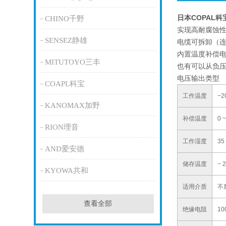
日本COPAL
CHINO千野
实现高耐腐蚀性和
SENSEZ静雄
电缆可拆卸（
内置温度补偿电
MITUTOYO三丰
也有可以从负压
电压输出类型
COAPL科宝
工作温度
−2
KANOMAX加野
补偿温度
0 
RION理音
工作湿度
3
AND爱安德
储存温度
−
KYOWA共和
适用介质
不
查看全部
绝缘电阻
10