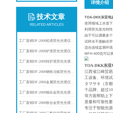
详情介绍
技术文章
TOA-DKK东亚
使用领域
上水道下
RELATED ARTICLES
利用荧光发光特性
由于可以测量多个
工厂直销DF-2000铅渣荧光光谱仪技术参数
试样水不接触光学
适合连续监测环境
工厂直销DF-2000炉渣荧光光谱仪技术参数
MFH-400也可
工厂直销DF-2000转炉渣荧光光谱仪技术参数
TOA-DKK
江西省江崎贸易
工厂直销DF-2000钢铁冶炼荧光光谱仪技术参数
工设备、环境试
工厂直销DF-2000金属荧光光谱仪技术参数
タマサキ（京都
个品牌、超过1
工厂直销DF-2000铜合金荧光光谱仪技术参数
等方面帮助上下
质量和可靠性要
工厂直销DF-2000铁合金荧光光谱仪技术参数
专注于智能光源