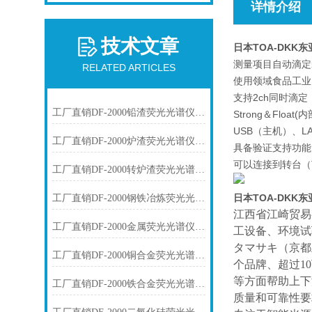
详情介绍
技术文章
日本TOA-DKK
测量项目
自动滴定
RELATED ARTICLES
使用领域食品工业
支持2ch同时滴
工厂直销DF-2000铅渣荧光光谱仪技术参数
Strong＆Fl
USB（主机）、L
工厂直销DF-2000炉渣荧光光谱仪技术参数
具备验证支持功能
可以连接到转台（T
工厂直销DF-2000转炉渣荧光光谱仪技术参数
日本TOA-DKK
工厂直销DF-2000钢铁冶炼荧光光谱仪技术参数
江西省江崎贸易
工厂直销DF-2000金属荧光光谱仪技术参数
工设备、环境试
タマサキ（京都
工厂直销DF-2000铜合金荧光光谱仪技术参数
个品牌、超过1
等方面帮助上下
工厂直销DF-2000铁合金荧光光谱仪技术参数
质量和可靠性要