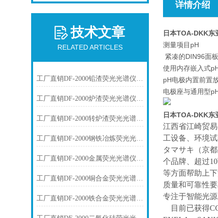
详情介绍
技术文章
日本TOA-DKK
测量项目
pH
RELATED ARTICLES
紧凑的DIN96面
使用内存嵌入式p
工厂直销DF-2000铅渣荧光光谱仪技术参数
pH电极内置前置
电极座与通用型p
工厂直销DF-2000炉渣荧光光谱仪技术参数
日本TOA-DKK
工厂直销DF-2000转炉渣荧光光谱仪技术参数
江西省江崎贸易
工设备、环境试
工厂直销DF-2000钢铁冶炼荧光光谱仪技术参数
タマサキ（京都
工厂直销DF-2000金属荧光光谱仪技术参数
个品牌、超过1
等方面帮助上下
工厂直销DF-2000铜合金荧光光谱仪技术参数
质量和可靠性要
专注于智能光源
工厂直销DF-2000铁合金荧光光谱仪技术参数
目前已获得
C