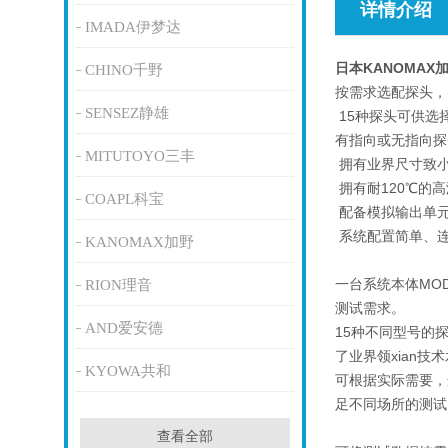
详情介绍
IMADA伊梦达
日本KANOMAX
CHINO千野
按需求选配探头，
SENSEZ静雄
15种探头可供选
有指向或无指向探
MITUTOYO三丰
拥有业界尺寸致小
拥有耐120℃的
COAPL科宝
配备模拟输出单元
系统配置简单、连
KANOMAX加野
一台系统本体MO
RION理音
测试需求。
AND爱安德
15种不同型号的
了业界领xian技
KYOWA共和
可根据实际需要，
足不同场所的测试
查看全部