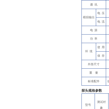
通 讯
电 压
模拟输出
电 流
电 源
功 率
使 用
环 境
保 存
外形尺寸
重 量
标准配件
探头规格参数
测试对
型号
象