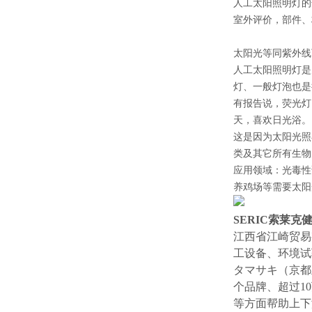
人工太阳照明灯的
室外评价，部件、
太阳光等同紫外线
人工太阳照明灯是
灯、一般灯泡也是
有报告说，荧光灯
天，喜欢日光浴。
这是因为太阳光照
类及其它所有生物
应用领域：光毒性
养鸡场等需要太阳
SERIC索莱
江西省江崎贸易
工设备、环境试
タマサキ（京都
个品牌、超过1
等方面帮助上下