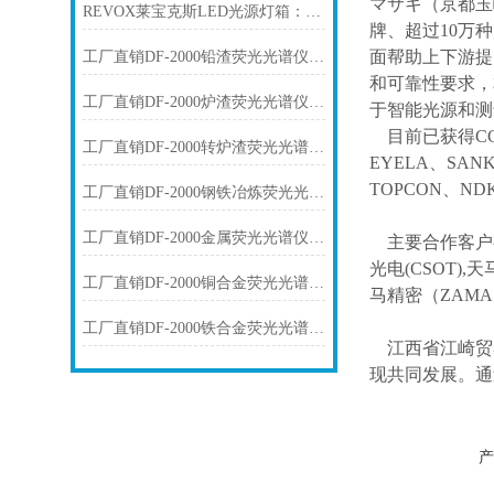
マサキ（京都玉
REVOX莱宝克斯LED光源灯箱：工业视觉检测的高稳定冷光方案
牌、超过10万
面帮助上下游提
工厂直销DF-2000铅渣荧光光谱仪技术参数
和可靠性要求，
工厂直销DF-2000炉渣荧光光谱仪技术参数
于智能光源和测
目前已获得
C
工厂直销DF-2000转炉渣荧光光谱仪技术参数
EYELA、SAN
TOPCON、ND
工厂直销DF-2000钢铁冶炼荧光光谱仪技术参数
工厂直销DF-2000金属荧光光谱仪技术参数
主要合作客户
光电(CSOT),天
工厂直销DF-2000铜合金荧光光谱仪技术参数
马精密（ZAM
工厂直销DF-2000铁合金荧光光谱仪技术参数
江西省江崎贸
现共同发展。通
产