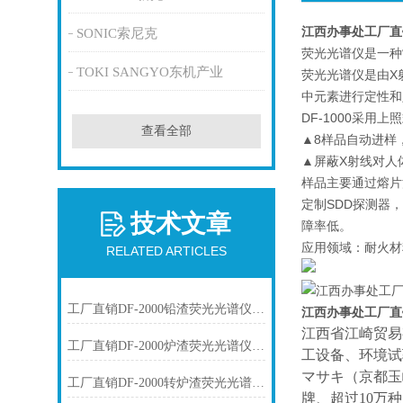
江西办事处工厂直
SONIC索尼克
荧光光谱仪是一种
TOKI SANGYO东机产业
荧光光谱仪是由X
中元素进行定性和定量
DF-1000采
查看全部
▲8样品自动进样
▲屏蔽X射线对人
样品主要通过熔片
定制SDD探测器
技术文章
障率低。
应用领域：耐火材
RELATED ARTICLES
工厂直销DF-2000铅渣荧光光谱仪技术参数
江西办事处工厂直
江西省江崎贸易
工厂直销DF-2000炉渣荧光光谱仪技术参数
工设备、环境试
マサキ（京都玉
工厂直销DF-2000转炉渣荧光光谱仪技术参数
牌、超过10万