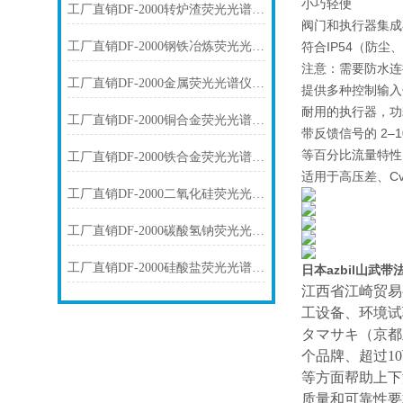
小巧轻便
工厂直销DF-2000转炉渣荧光光谱仪技术参数
阀门和执行器集成
工厂直销DF-2000钢铁冶炼荧光光谱仪技术参数
符合IP54（防尘
注意：需要防水连接
工厂直销DF-2000金属荧光光谱仪技术参数
提供多种控制输入
耐用的执行器，功
工厂直销DF-2000铜合金荧光光谱仪技术参数
带反馈信号的 2–10
等百分比流量特性
工厂直销DF-2000铁合金荧光光谱仪技术参数
适用于高压差、C
工厂直销DF-2000二氧化硅荧光光谱仪技术参数
工厂直销DF-2000碳酸氢钠荧光光谱仪技术参数
工厂直销DF-2000硅酸盐荧光光谱仪技术参数
日本azbil山武
江西省江崎贸易
工设备、环境试
タマサキ（京都
个品牌、超过1
等方面帮助上下
质量和可靠性要