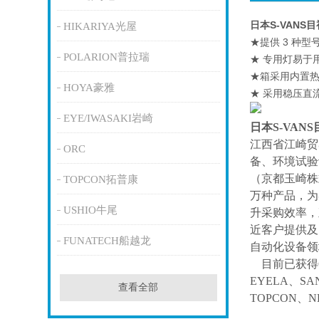
日本S-VANS
HIKARIYA光屋
★提供 3 种
POLARION普拉瑞
★ 专用灯易于
★箱采用内置
HOYA豪雅
★ 采用稳压直
EYE/IWASAKI岩崎
日本S-VAN
江西省江崎贸
ORC
备、环境试验
（京都玉崎株
TOPCON拓普康
万种产品，为
USHIO牛尾
升采购效率，
近客户提供及
FUNATECH船越龙
自动化设备领
目前已获得
EYELA、SA
查看全部
TOPCON、