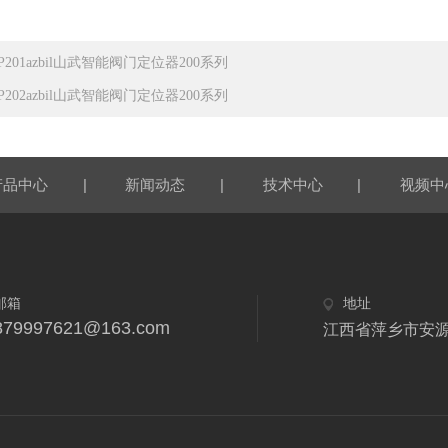
P201azbil山武智能阀门定位器200系列
P202azbil山武智能阀门定位器200系列
|
|
|
产品中心
新闻动态
技术中心
视频中
邮箱
地址
879997621@163.com
江西省萍乡市安