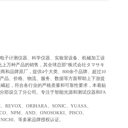
电子计测仪器、科学仪器、实验室设备、机械加工设
化上万种产品的销售，其全球总部“株式会社タマサキ
理商和品牌原厂，提供4个大类、800余个品牌、超过10
产品、价格、物流、服务、数据等方面帮助上下游提
速崛起，符合各行业的严格质量和可靠性要求，本着贴
分部设立了分公司。专注于智能光源和测试仪器和FA
IC、REVOX、ORIHARA、SONIC、YUASA、
KCO、NPM、AND、ONOSOKKI、PISCO、
TOHNICHI、等多家品牌授权认证。