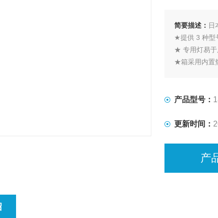
简要描述：
日
★提供 3 种
★ 专用灯易于
★箱采用内置
★ 采用稳压
产品型号：
1
更新时间：
2
产
绍