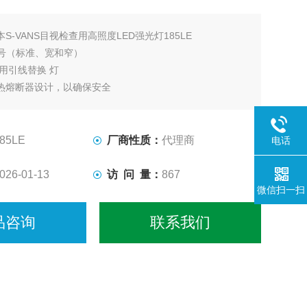
本S-VANS目视检查用高照度LED强光灯185LE
型号（标准、宽和窄）
用引线替换 灯
热熔断器设计，以确保安全
直流照明系统实现稳定的照度
85LE
厂商性质：
代理商
电话
026-01-13
访 问 量：
867
微信扫一扫
品咨询
联系我们