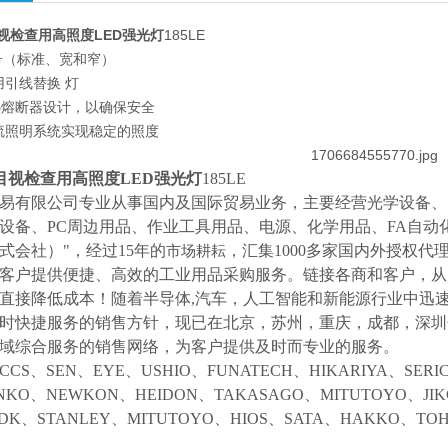
目视检查用高照度LED强光灯
185LE
型号（标准、宽和窄）
用引线替换 灯
热熔断器设计，以确保安全
流照明系统实现稳定的照度
S目视检查用高照度LED强光灯
185LE
易有限公司专业从事国内及国际贸易业务，主要经营光学设备、
设备、
PC周边用品、作业工具用品、电源、化学用品、FA自动
式会社）"，经过15年的
，汇集
1000多家国内外授权代
市场耕耘
客户提供便捷、高效的工业用品采购服务。
链接各商和客户，从
直接降低成本！随着半导体
,汽车，人工智能和新能源行业中迅
时快捷服务的销售方针，现已在北京，苏州，重庆，成都，深圳
域综合服务的销售网络，为客户提供及时而专业的服务。
CCS、SEN、EYE、USHIO、FUNATECH、HIKARIYA、SER
NKO、NEWKON、HEIDON、TAKASAGO、MITUTOYO、JI
NDK、STANLEY、MITUTOYO、HIOS、SATA、HAKKO、