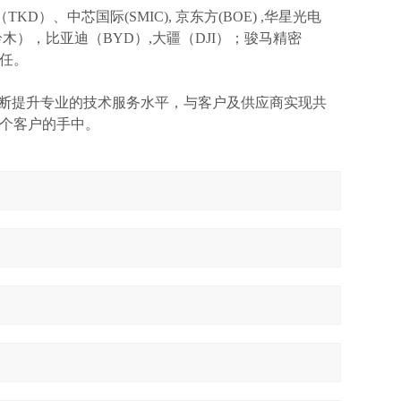
TKD）、中芯国际(SMIC),
京东方
(BOE) ,华星光电
I(铃木），比亚迪（BYD）,大疆（DJI）；骏马精密
信任。
不断提升专业的技术服务水平，与客户及供应商实现共
个客户的手中。