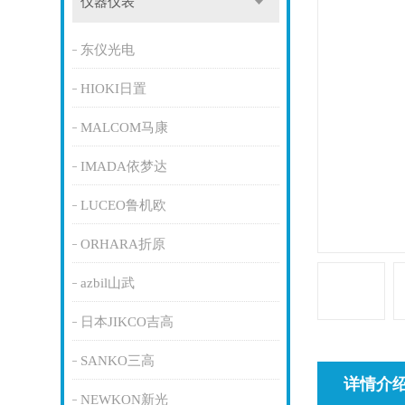
仪器仪表
东仪光电
HIOKI日置
MALCOM马康
IMADA依梦达
LUCEO鲁机欧
ORHARA折原
azbil山武
日本JIKCO吉高
SANKO三高
详情介
NEWKON新光