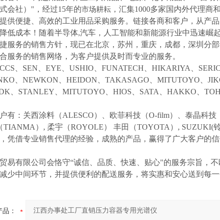
式会社）"，经过15年的
，汇集
1000多家国内外代理商
市场耕耘
提供便捷、高效的工业用品采购服务。
链接各商和客户，从产品
降低成本！随着半导体
,汽车，人工智能和新能源行业中迅速崛
捷服务的销售方针，现已在北京，苏州，重庆，成都，深圳分部
合服务的销售网络，为客户提供及时而专业的服务。
CCS、SEN、EYE、USHIO、FUNATECH、HIKARIYA、SER
NKO、NEWKON、HEIDON、TAKASAGO、MITUTOYO、JI
DK、STANLEY、MITUTOYO、HIOS、SATA、HAKKO、T
户有：关西涂料（
ALESCO）、欧菲科技（O-film）、泰晶科技（
（TIANMA）,
柔宇（
ROYOLE）
丰田（
TOYOTA）,
SUZUK
等，凭借专业销售代理的经验，成熟的产品，赢得了广大客户的
贸易有限公司会恪守
“诚信、品质、快速、贴心"的服务宗旨，
减少中间环节，并提供便利的配送服务，将实惠和安心送到每一
产品：