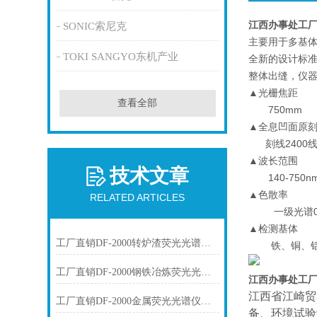
江西办事处工
SONIC索尼克
主要用于多基
TOKI SANGYO东机产业
全新的设计标
整体出缝，仪
▲光栅焦距
查看全部
750mm
▲全息凹面原
刻线2400线
▲波长范围
技术文章
140-750n
▲色散率
RELATED ARTICLES
一级光谱0.0
▲检测基体
工厂直销DF-2000转炉渣荧光光谱仪技术参数
铁、铜、铝、
工厂直销DF-2000钢铁冶炼荧光光谱仪技术参数
江西办事处工
江西省江崎贸
工厂直销DF-2000金属荧光光谱仪技术参数
备、环境试验