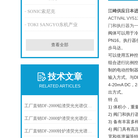
江崎供应日本进
SONIC索尼克
ACTIVAL 
TOKI SANGYO东机产业
门和执行器为
阀体可以用于冷
PN16。执行器
查看全部
步马达。
可以使用五种
组合进行比例
制的电动控制器
技术文章
输入方式。与D
4-20mA DC，
RELATED ARTICLES
出方式。
特 点
工厂直销DF-2000铅渣荧光光谱仪技术参数
1) 体积小，重
2) 阀门和执
工厂直销DF-2000炉渣荧光光谱仪技术参数
3) 备有丰富
4) 阀门具有
工厂直销DF-2000转炉渣荧光光谱仪技术参数
宽和低泄漏等