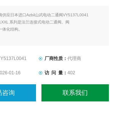
崎供应日本进口Azbil山武电动二通阀VY5137L0041
VY51XXL 系列是法兰连接式电动二通阀。阀
一体化结构。
Y5137L0041
厂商性质：
代理商
026-01-16
访 问 量：
402
品咨询
联系我们