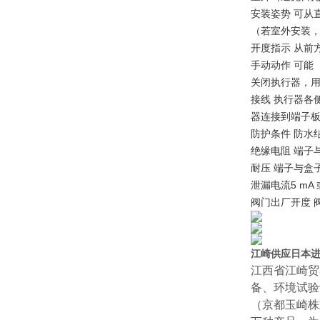
安装姿势 可从
（若室外安装
开度指示 从前
手动动作 可能
关闭执行器，
接线 执行器各
器连接到端子板上
防护条件 防水结
绝缘电阻 端子与
耐压 端子与盒子之
泄漏电流5 mA
阀门出厂开度 
江崎供应日本进
江西省江崎贸
备、环境试验
（京都玉崎株