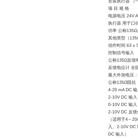
安装执行器 （
项 目 规 格
电源电压 24V AC 
执行器 用于口径
功率 公称135Ω
其他类型（135Ω
动作时间 63 ± 5 s
控制信号输入
公称135Ω反馈
反馈电位计 全
最大外加电压：5
公称135Ω阻抗
4-20 mA D
2-10V DC 
0-10V DC 
2-10V DC 反
（适用于4～20m
入、2-10V DC
DC 输入）