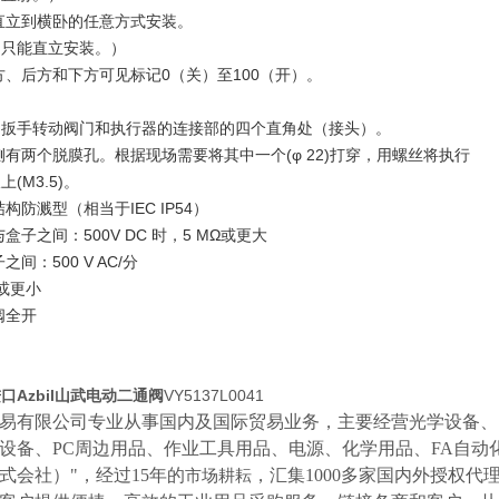
直立到横卧的任意方式安装。
，只能直立安装。）
方、后方和下方可见标记0（关）至100（开）。
用扳手转动阀门和执行器的连接部的四个直角处（接头）。
侧有两个脱膜孔。根据现场需要将其中一个(φ 22)打穿，用螺丝将执行
(M3.5)。
构防溅型（相当于IEC IP54）
盒子之间：500V DC 时，5 MΩ或更大
间：500 V AC/分
 或更小
阀全开
口Azbil山武电动二通阀
VY5137L0041
易有限公司专业从事国内及国际贸易业务，主要经营光学设备、
设备、
PC周边用品、作业工具用品、电源、化学用品、FA自动
式会社）"，经过15年的
，汇集
1000多家国内外授权代
市场耕耘