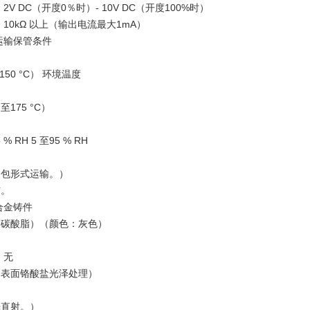
2V DC（开度0％时）- 10V DC（开度100%时）
10kΩ 以上（输出电流最大1mA）
运输保管条件
50 °C） 环境温度
至175 °C）
% RH 5 至95 % RH
捆包形式运输。）
结。
合金铸件
聚碳酸脂）（颜色：灰色）
：无
（表面铬酸盐光泽处理）
光直射。）