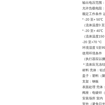
输出电压范围： 
允许负载电阻： 
额定工作条件 
* -20 至+ 50℃
（流体温度0 至1
* -20 至+ 40℃
（流体温度150 
-20 至+70 °C
环境湿度 5至95 
使用环境条件
（执行器应以
＊流体应无冻
材料 壳体：铝
盖子：塑料（
支架：钢板
表面处理 壳体
阀座：电镀锌
安装场所 室内
室外（避免日