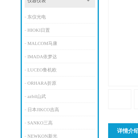
仪器仪表
东仪光电
HIOKI日置
MALCOM马康
IMADA依梦达
LUCEO鲁机欧
ORHARA折原
azbil山武
日本JIKCO吉高
SANKO三高
详情介
NEWKON新光