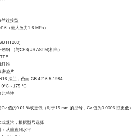
法兰连接型
N16（最大压力1.6 MPa）
B HT200)
锈钢 （与CF8(US ASTM)相当）
TFE
机纤维
填密垫片
16 法兰，凸面 GB 4216.5-1984
°C～175 °C
分比特性
v 值的0.01 %或更低（对于15 mm 的型号，Cv 值为0.0006 或更低）
水或蒸汽，根据型号选择
器：从垂直到水平