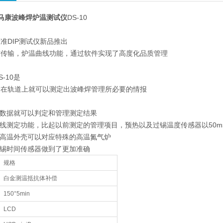
M马康波峰焊炉温测试仪
DS-10
准DIP测试仪新品推出
信传输，炉温曲线功能，通过软件实现了高度化品质管理
-10是
放在轨道上就可以测定出波峰焊管理所必要的情报
取数据就可以判定和管理测定结果
曲线测定功能，比起以前测定的管理项目，预热以及过锡温度传感器以50
耐高温外壳可以对应特殊的高温氮气炉
过锡时间传感器做到了更加准确
规格
白金测温抵抗体补偿
150°5min
LCD