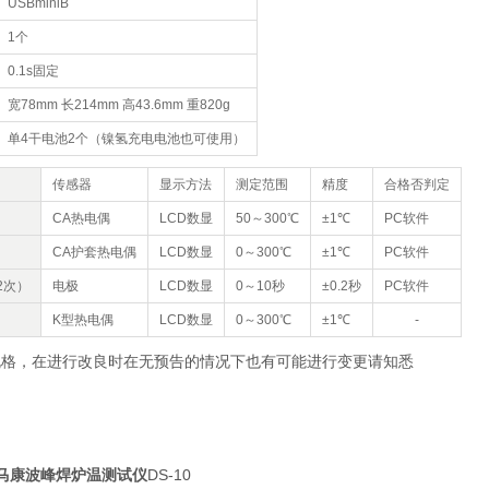
USBminiB
1个
0.1s固定
宽78mm 长214mm 高43.6mm 重820g
单4干电池2个（镍氢充电电池也可使用）
传感器
显示方法
测定范围
精度
合格否判定
CA热电偶
LCD数显
50～300℃
±1℃
PC软件
CA护套热电偶
LCD数显
0～300℃
±1℃
PC软件
2次）
电极
LCD数显
0～10秒
±0.2秒
PC软件
K型热电偶
LCD数显
0～300℃
±1℃
‐
规格，在进行改良时在无预告的情况下也有可能进行变更请知悉
M马康波峰焊炉温测试仪
DS-10