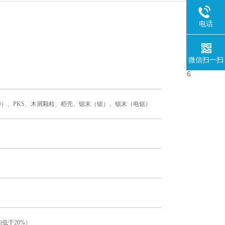
电话
微信扫一扫
ra物种）、PKS、木屑颗粒、稻壳、锯末（锯）、锯末（电锯）
低于20%）