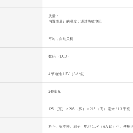
质量：
内置质量计的温度：通过热敏电阻
平均，自动关机
数码 （LCD）
4 节电池 1.5V（AA 锰）
240毫瓦
125 （宽） × 205 （深） × 215 （高） 毫米 / 1.3 千克
料斗、标本杯、刷子、电池 1.5V（AA 锰）×4、使用