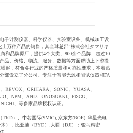
电子计测仪器、科学仪器、实验室设备、机械加工设
化上万种产品的销售，其全球总部“株式会社タマサキ
理商和品牌原厂，提供4个大类、800余个品牌、超过10
产品、价格、物流、服务、数据等方面帮助上下游提
速崛起，符合各行业的严格质量和可靠性要求，本着贴
分部设立了分公司。专注于智能光源和测试仪器和FA
IC、REVOX、ORIHARA、SONIC、YUASA、
KCO、NPM、AND、ONOSOKKI、PISCO、
TOHNICHI、等多家品牌授权认证。
TKD）、中芯国际(SMIC),
京东方
(BOE) ,华星光电
I(铃木），比亚迪（BYD）,大疆（DJI）；骏马精密
信任。