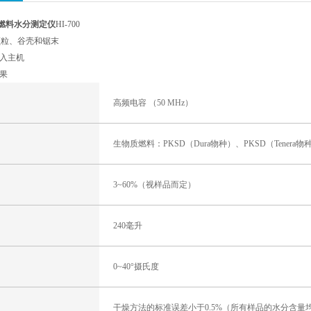
质燃料水分测定仪
HI-700
颗粒、谷壳和锯末
入主机
果
高频电容 （50 MHz）
生物质燃料：PKSD（Dura物种）、PKSD（Tene
3~60%（视样品而定）
240毫升
0~40°摄氏度
干燥方法的标准误差小于0.5%（所有样品的水分含量均