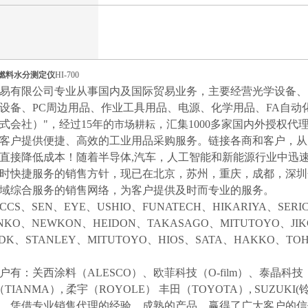
）
质燃料水分测定仪
HI-700
易有限公司专业从事国内及国际贸易业务，主要经营光学设备、
设备、
PC周边用品、作业工具用品、电源、化学用品、FA自动
式会社）"，经过15年的
，汇集
1000多家国内外授权代
市场耕耘
客户提供便捷、高效的工业用品采购服务。
链接各商和客户，从
直接降低成本！随着半导体
,汽车，人工智能和新能源行业中迅
时快捷服务的销售方针，现已在北京，苏州，重庆，成都，深圳
域综合服务的销售网络，为客户提供及时而专业的服务。
CCS、SEN、EYE、USHIO、FUNATECH、HIKARIYA、SER
NKO、NEWKON、HEIDON、TAKASAGO、MITUTOYO、JI
NDK、STANLEY、MITUTOYO、HIOS、SATA、HAKKO、
户有：关西涂料（
ALESCO）、欧菲科技（O-film）、泰晶科技（
（TIANMA）,
柔宇（
ROYOLE）
丰田（
TOYOTA）,
SUZUK
等，凭借专业销售代理的经验，成熟的产品，赢得了广大客户的