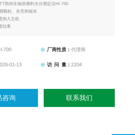
ETT凯特生物质燃料水分测定仪HI-700
木屑颗粒、谷壳和锯末
需倒入主机
看结果
I-700
厂商性质：
代理商
026-01-13
访 问 量：
2204
品咨询
联系我们