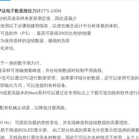
依梦达电子数显推拉力计
ZTS-100N
次/秒的高速采样来更新测定值，因此遗漏少
，使用以下步骤创建明细表，以便在概念设计中分析体量的体积。
可选软件（P.5），最高可获得2000次/秒的销量
作为保持原样的连续数据，微细的负荷
视化评估。
能于一身的数字测力计。
 的高速采样可准确测量峰值，并在绘制数据时绘制平滑曲线。
也可以通过PC进行数据管理。 如果要详细分析数据，还可以使用可选
外部输出方式，可以连接到各种设备。
r.5或更高版本的Next系列可以通过在专用站点上下载可选功能和软件
围配有机械止动器，以降低过载风险。
000 Hz） 可跟踪负载的突然变化，并实现峰值和连续数据的高重现性。
易于阅读的OLED显示屏。 由三部分组成的屏幕允许您显示您选择的测
USB、无线和串行通信等各种数据，因此它可以在各种情况下使用，从个