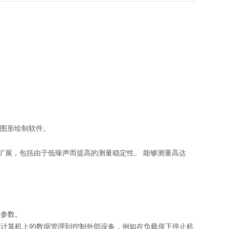
的图形绘制软件。
进行扩展，包括由于低噪声而提高的测量稳定性。 能够测量高达
量参数。
人计算机上的数据管理到控制外部设备，例如在负载值下停止机