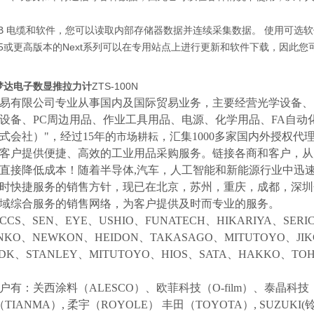
SB 电缆和软件，您可以读取内部存储器数据并连续采集数据。 使用可
r.5或更高版本的Next系列可以在专用站点上进行更新和软件下载，因此
依梦达电子数显推拉力计
ZTS-100N
易有限公司专业从事国内及国际贸易业务，主要经营光学设备、
设备、
PC周边用品、作业工具用品、电源、化学用品、FA自动
式会社）"，经过15年的
，汇集
1000多家国内外授权代
市场耕耘
客户提供便捷、高效的工业用品采购服务。
链接各商和客户，从
直接降低成本！随着半导体
,汽车，人工智能和新能源行业中迅
时快捷服务的销售方针，现已在北京，苏州，重庆，成都，深圳
域综合服务的销售网络，为客户提供及时而专业的服务。
CCS、SEN、EYE、USHIO、FUNATECH、HIKARIYA、SER
NKO、NEWKON、HEIDON、TAKASAGO、MITUTOYO、JI
NDK、STANLEY、MITUTOYO、HIOS、SATA、HAKKO、
户有：关西涂料（
ALESCO）、欧菲科技（O-film）、泰晶科技（
（TIANMA）,
柔宇（
ROYOLE）
丰田（
TOYOTA）,
SUZUK