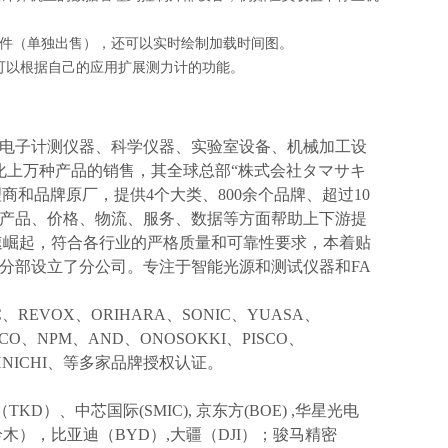
选软件（单独出售），还可以实时绘制加载时间图。
您可以根据自己的应用扩展测力计的功能。
电子计测仪器、科学仪器、实验室设备、机械加工设
化上万种产品的销售，其全球总部“株式会社タマサキ
理商和品牌原厂，提供4个大类、800余个品牌、超过10
产品、价格、物流、服务、数据等方面帮助上下游提
速崛起，符合各行业的严格质量和可靠性要求，本着贴
分部设立了分公司。专注于智能光源和测试仪器和FA
IC、REVOX、ORIHARA、SONIC、YUASA、
KCO、NPM、AND、ONOSOKKI、PISCO、
TOHNICHI、等多家品牌授权认证。
TKD）、中芯国际(SMIC),
京东方
(BOE) ,华星光电
I(铃木），比亚迪（BYD）,大疆（DJI）；骏马精密