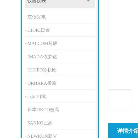
仪器仪表
东仪光电
HIOKI日置
MALCOM马康
IMADA依梦达
LUCEO鲁机欧
ORHARA折原
azbil山武
日本JIKCO吉高
SANKO三高
详情介
NEWKON新光