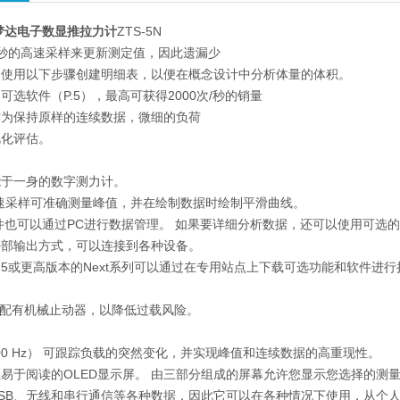
依梦达电子数显推拉力计
ZTS-5N
次/秒的高速采样来更新测定值，因此遗漏少
，使用以下步骤创建明细表，以便在概念设计中分析体量的体积。
可选软件（P.5），最高可获得2000次/秒的销量
作为保持原样的连续数据，微细的负荷
视化评估。
能于一身的数字测力计。
 的高速采样可准确测量峰值，并在绘制数据时绘制平滑曲线。
也可以通过PC进行数据管理。 如果要详细分析数据，还可以使用可选
外部输出方式，可以连接到各种设备。
r.5或更高版本的Next系列可以通过在专用站点上下载可选功能和软件
围配有机械止动器，以降低过载风险。
000 Hz） 可跟踪负载的突然变化，并实现峰值和连续数据的高重现性。
易于阅读的OLED显示屏。 由三部分组成的屏幕允许您显示您选择的测
USB、无线和串行通信等各种数据，因此它可以在各种情况下使用，从个