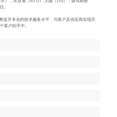
I(铃木），比亚迪（BYD）,大疆（DJI）；骏马精密
信任。
不断提升专业的技术服务水平，与客户及供应商实现共
个客户的手中。