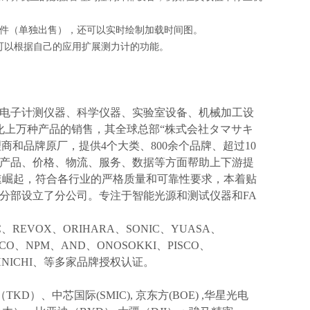
选软件（单独出售），还可以实时绘制加载时间图。
您可以根据自己的应用扩展测力计的功能。
电子计测仪器、科学仪器、实验室设备、机械加工设
化上万种产品的销售，其全球总部“株式会社タマサキ
理商和品牌原厂，提供4个大类、800余个品牌、超过10
产品、价格、物流、服务、数据等方面帮助上下游提
速崛起，符合各行业的严格质量和可靠性要求，本着贴
分部设立了分公司。专注于智能光源和测试仪器和FA
IC、REVOX、ORIHARA、SONIC、YUASA、
KCO、NPM、AND、ONOSOKKI、PISCO、
TOHNICHI、等多家品牌授权认证。
TKD）、中芯国际(SMIC),
京东方
(BOE) ,华星光电