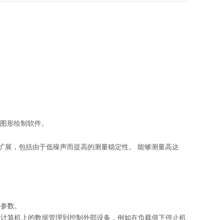
的图形绘制软件。
进行扩展，包括由于低噪声而提高的测量稳定性。 能够测量高达
量参数。
人计算机上的数据管理到控制外部设备，例如在负载值下停止机