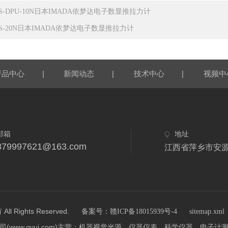
TS-DPU-10N日本IMADA依梦达电子数显推拉力计
TS-20N日本IMADA依梦达电子数显推拉力计
|
|
|
产品中心
新闻动态
技术中心
视频中
邮箱
地址
879997621@163.com
江西省萍乡市安
ights Reserved.
备案号：赣ICP备18015939号-4
sitemap.xml
(www.qyui.com)主营：机器视觉光源，仪器仪表，科学仪器，电子