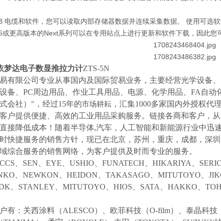
SB 电缆和软件，您可以读取内部存储器数据并连续采集数据。 使用可
r.5或更高版本的Next系列可以在专用站点上进行更新和软件下载，因此
A依梦达电子数显推拉力计
ZTS-5N
易有限公司专业从事国内及国际贸易业务，主要经营光学设备、
设备、
PC周边用品、作业工具用品、电源、化学用品、FA自动
式会社）"，经过15年的
，汇集
1000多家国内外授权代
市场耕耘
客户提供便捷、高效的工业用品采购服务。
链接各商和客户，从
直接降低成本！随着半导体
,汽车，人工智能和新能源行业中迅
时快捷服务的销售方针，现已在北京，苏州，重庆，成都，深圳
域综合服务的销售网络，为客户提供及时而专业的服务。
CCS、SEN、EYE、USHIO、FUNATECH、HIKARIYA、SER
NKO、NEWKON、HEIDON、TAKASAGO、MITUTOYO、JI
NDK、STANLEY、MITUTOYO、HIOS、SATA、HAKKO、
户有：关西涂料（
ALESCO）、欧菲科技（O-film）、泰晶科技（